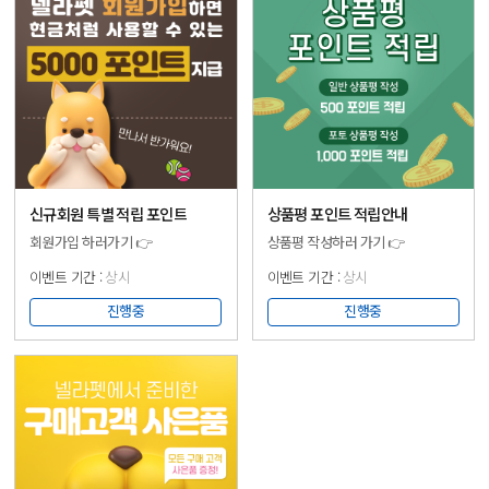
후기 작성하기! 해당 순서를 잘
✅선착순 이벤트로 준비된 초청권
따라가주신 서포터님 중 추첨을
소진 시 종료됩니다. ✅이벤트
통해 15분을 선정하여 넬라케어
계정, 비공개 계정, 중복 참여는
프로바이오틱스 안티펫 샘플
참여 대상에서 제외됩니다.
10스틱을 보내드립니다! 더 많은
✅DM으로 전달드린 초청장
서포터님들이 넬라케어 제품을
쿠폰번호는 3월 23일 (목) 자정까지
만나볼 수 있도록 🧡당첨되신
쭈쭈쭈 APP을 통해 직접
서포터님들은 체험 후기를 와디즈
등록하셔야 사용 가능합니다.
커뮤니티에 꼭 작성 부탁드립니다!
▶▶▶ 참여하러 가기 ◀◀◀
🧡 🍀안내사항 * 당첨자 소식은
신규회원 특별 적립 포인트
상품평 포인트 적립안내
새소식과 개별 연락을 통해
회원가입 하러가기 👉
상품평 작성하러 가기 👉
전해드립니다. * 작성 정보가
미비하여 확인이 어려운 경우
상시
상시
선정이 취소될 수 있습니다. * 체험
후 기간 내 후기를 작성하지 않은
진행중
진행중
서포터님께는 제품 비용이 청구될
수 있..