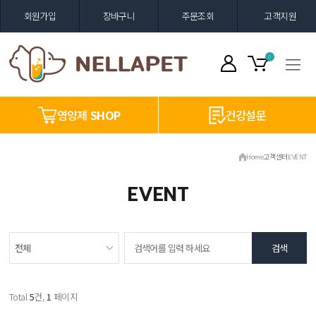
회원가입
장바구니
주문조회
고객지원
0
영양제
SHOP
건강설문
Home
고객센터
EVENT
EVENT
Total
5
건,
1
페이지