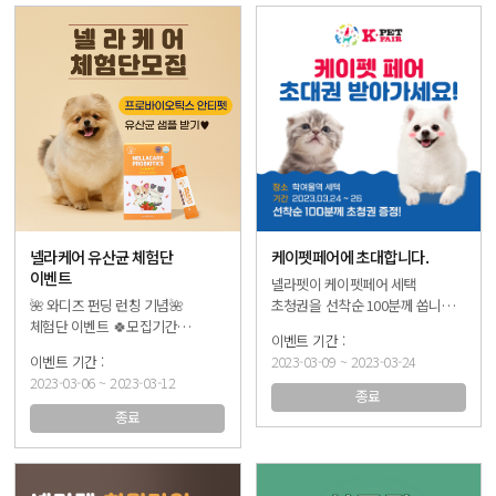
넬라케어 유산균 체험단
케이펫페어에 초대합니다.
이벤트
넬라펫이 케이펫페어 세택
🌺 와디즈 펀딩 런칭 기념🌺
초청권을 선착순 100분께 쏩니다~
체험단 이벤트 🍀모집기간
😘 [1인 1매 증정!] 🌺전시 기간
23.03.06 (월) ~ 23.03.12 (일) 🍀
2023.03.24.(금) ~ 03.26.(일) 🌺
2023-03-09 ~ 2023-03-24
참여방법 1. 와디즈 펀딩 알림
전시장소 학여울역 세텍 🍀
2023-03-06 ~ 2023-03-12
신청하기 👉프로필 💙와디즈💙
참여방법 1. 인스타
종료
에서 링크 클릭! 2. 지지서명 혹은
@nellapet_official 팔로우! 2.
종료
sns 공유 후 인증샷 캡쳐 3. 체험단
게시글 좋아요 누르기❤️ 3. DM으로
이벤트 폼 작성하기 👉프로필 💛
참여 완료 및 초청권 요청~! (단,
체험단 신청💛에서 링크 클릭! 4.
3가지 모두 참여한 경우에만
당첨 후 샘플 받아보고 커뮤니티에
초청권 쿠폰번호를 전달드립니다. )