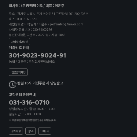
회사명 : (주)펫팸바이오 / 대표 : 이윤주
주소 : 경기도 시흥시 은계호수로 31 그린타워 201,202,203호
팩스 : 031-316-0720
개인정보관리 책임자 : 이윤주 / petfambio@naver.com
사업자 등록번호 : 230-86-02786
통신판매업신고번호 : 2022-경기시흥-2848
사업자정보확인
계좌번호 안내
301-9023-9024-91
농협 / 예금주 : 주식회사펫팸바이오
입금금액확인
평일 16시 이전주문 시 당일출고
고객센터 운영안내
031-316-0710
평일업무시간 : 월-금 10:00 - 17:00
점심시간 : 12:00 - 13:00
※ 주말/휴일/공휴일/국경일은 업무를 하지않습니다.
공지사항
Q&A
1:1문의