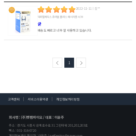
2022-11-11
김**
닥터힐메딕스 츄어블 플러스 에이치엠 H/M
굳
배송도 빠르고 너무 잘 사용하고 있습니다.
1
고객센터
서비스이용약관
개인정보처리방침
회사명 : (주)펫팸바이오 / 대표 : 이윤주
주소 : 경기도 시흥시 은계호수로 31 그린타워 201,202,203호
팩스 : 031-316-0720
개인정보관리 책임자 : 이윤주 / petfambio@naver.com