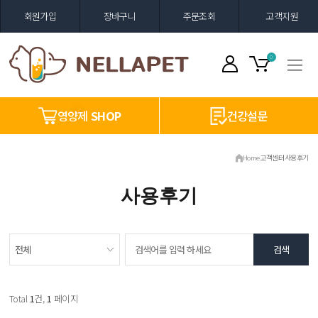
회원가입
장바구니
주문조회
고객지원
0
영양제
SHOP
건강설문
Home
고객센터
사용후기
사용후기
Total
1
건,
1
페이지