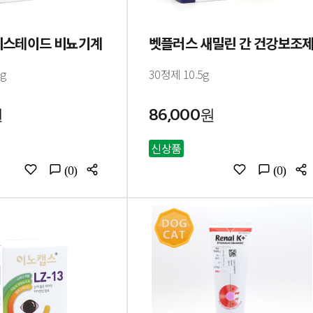
시스테이드 비뇨기계
벳플러스 새밀린 간 건강보조
3g
30정제 10.5g
원
86,000원
신상품
(0)
(0)