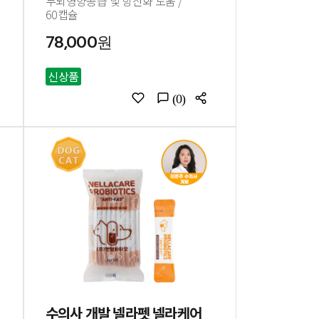
두뇌영양공급 및 항산화 도움 /
60캡슐
78,000원
신상품
(0)
수의사 개발 넬라펫 넬라케어