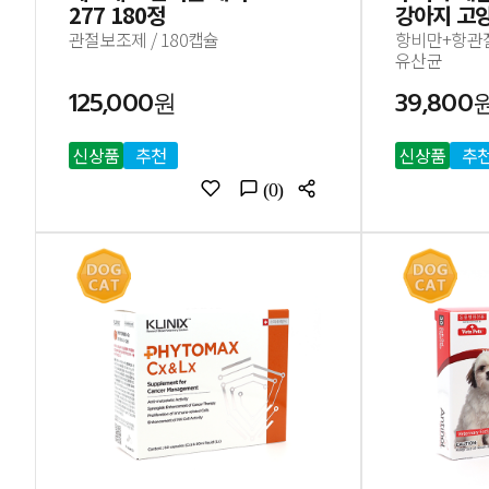
277 180정
강아지 고
영양제 30
관절보조제 / 180캡슐
항비만+항관절염
유산균
125,000원
39,800
신상품
추천
신상품
추
(0)