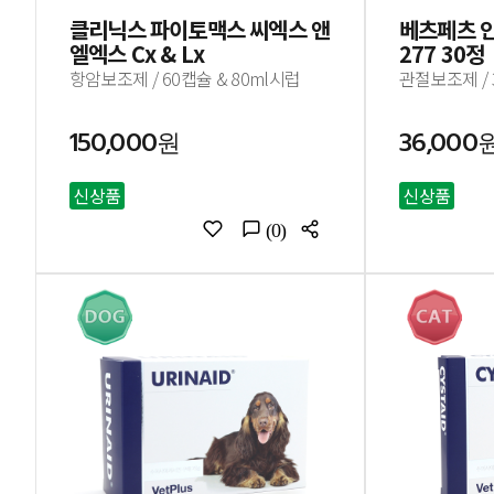
클리닉스 파이토맥스 씨엑스 앤
베츠페츠 안
엘엑스 Cx & Lx
277 30정
항암보조제 / 60캡슐 & 80ml시럽
관절보조제 /
150,000원
36,000
신상품
신상품
(0)