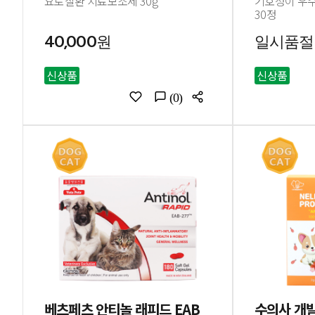
요로질환 치료보조제 30g
기호성이 우수
30정
40,000원
일시품절
신상품
신상품
(0)
베츠페츠 안티놀 래피드 EAB
수의사 개