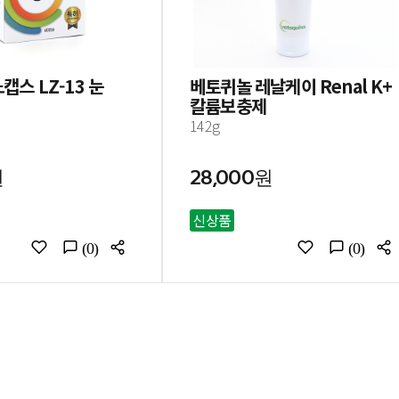
캡스 LZ-13 눈
베토퀴놀 레날케이 Renal K+
칼륨보충제
142g
원
28,000원
신상품
(0)
(0)