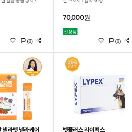
한 칼슘 공급 정제 /
간 보조제 / 알약 30정
70,000원
신상품
(0)
(0)
발 넬라펫 넬라케어
벳플러스 라이펙스