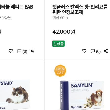
티놀 래피드 EAB
벳플러스 칼멕스 캣- 반려묘를
위한 안정보조제
 30캡슐
액상 60ml
원
42,000원
신상품
(0)
(0)