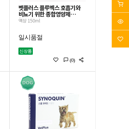
벳플러스 플루멕스 호흡기와
비뇨기 위한 종합영양제
(유통기한 24.09.16)
액상 150ml
일시품절
신상품
(0)