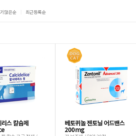
후기많은순
최근등록순
데리스 칼슘제
베토퀴놀 젠토닐 어드밴스
ce
200mg