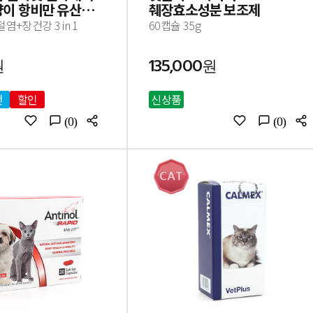
양이 항비만 유산균
췌장효소성분 보조제
포
+장건강 3 in 1
60캡슐 35g
원
135,000원
천
할인
신상품
(0)
(0)