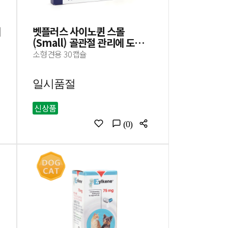
제
벳플러스 사이노퀸 스몰
(Small) 골관절 관리에 도움
(유통기한 24.04.20)
소형견용 30캡슐
일시품절
신상품
(0)