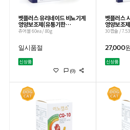
벳플러스 유리네이드 비뇨기계
벳플러스 
영양보조제(유통기한
영양보조제
24.05.11)
츄어블 60ea / 80g
30캡슐 / 7.5
일시품절
27,000
신상품
신상품
(0)