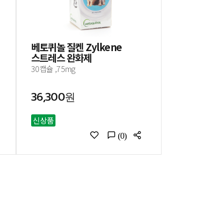
베토퀴놀 질켄 Zylkene
스트레스 완화제
30캡슐 ,75mg
36,300원
신상품
(0)