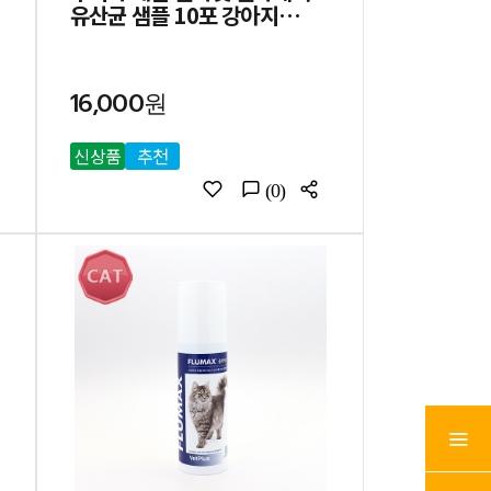
유산균 샘플 10포 강아지
고양이 항비만 유산균 영양제
16,000원
신상품
추천
(0)