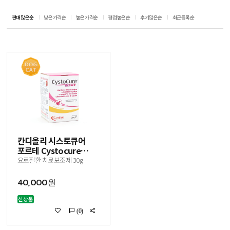
판매많은순
낮은가격순
높은가격순
평점높은순
후기많은순
최근등록순
칸디올리 시스토큐어
포르테 Cystocure
Forte
요로질환 치료보조제 30g
40,000원
신상품
(0)