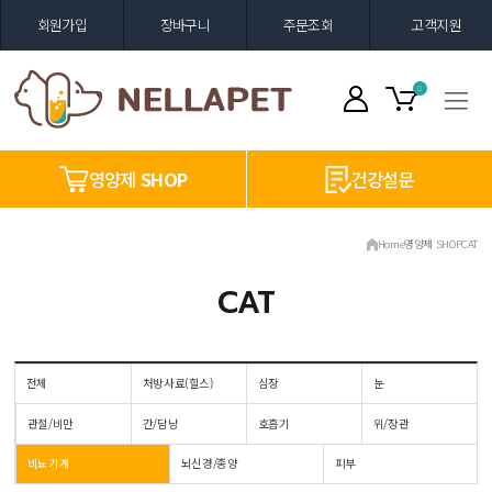
회원가입
장바구니
주문조회
고객지원
0
영양제
SHOP
건강설문
Home
영양제 SHOP
CAT
CAT
전체
처방사료(힐스)
심장
눈
관절/비만
간/담낭
호흡기
위/장관
비뇨기계
뇌신경/종양
피부