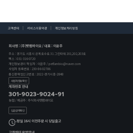
고객센터
서비스이용약관
개인정보처리방침
회사명 : (주)펫팸바이오 / 대표 : 이윤주
주소 : 경기도 시흥시 은계호수로 31 그린타워 201,202,203호
팩스 : 031-316-0720
개인정보관리 책임자 : 이윤주 / petfambio@naver.com
사업자 등록번호 : 230-86-02786
통신판매업신고번호 : 2022-경기시흥-2848
사업자정보확인
계좌번호 안내
301-9023-9024-91
농협 / 예금주 : 주식회사펫팸바이오
입금금액확인
평일 16시 이전주문 시 당일출고
고객센터 운영안내