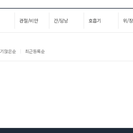
관절/비만
간/담낭
호흡기
위/
후기많은순
최근등록순