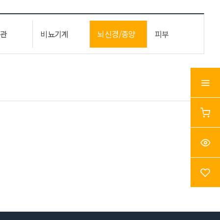
장관
비뇨기계
뇌신경/종양
피부